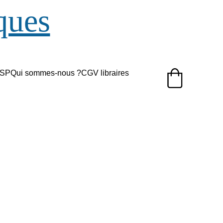
ques
/SP
Qui sommes-nous ?
CGV libraires