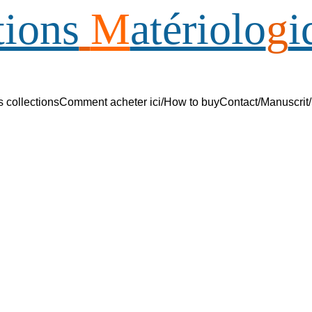
tions
M
atériolo
g
i
s collections
Comment acheter ici/How to buy
Contact/Manuscrit