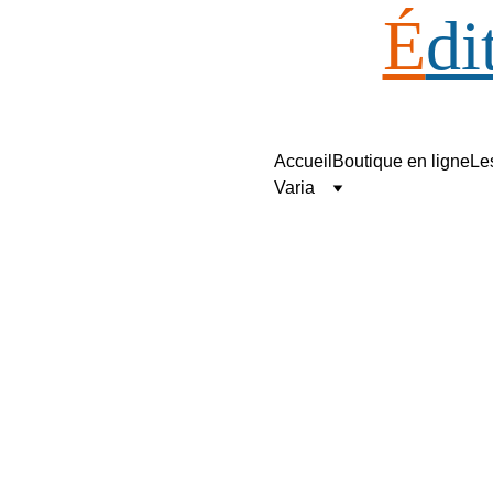
É
di
Accueil
Boutique en ligne
Le
Éditions Matériologiques
Varia