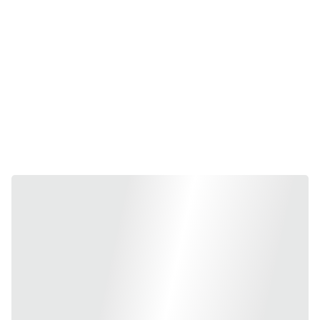
Lisez Matériologiques, pensez avec les 
chercheurs.
Les 
É
ditions 
M
atériologiques sont 
et 
partenaires de 
de