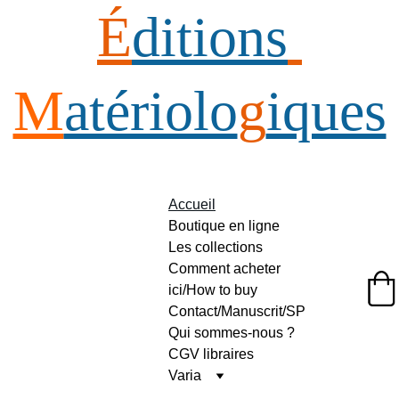
É
ditions
M
atériolo
g
iques
Accueil
Boutique en ligne
Les collections
Comment acheter 
ici/How to buy
Éditions Matériologiques
Contact/Manuscrit/SP
Qui sommes-nous ?
CGV libraires
Varia