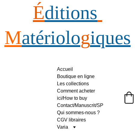
É
ditions
M
atériolo
g
iques
Accueil
Boutique en ligne
Les collections
Comment acheter 
ici/How to buy
Éditions Matériologiques
Contact/Manuscrit/SP
Qui sommes-nous ?
CGV libraires
Varia