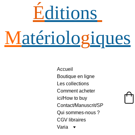
É
ditions
M
atériolo
g
iques
Accueil
Boutique en ligne
Les collections
Comment acheter 
ici/How to buy
Éditions Matériologiques
Contact/Manuscrit/SP
Qui sommes-nous ?
CGV libraires
Varia