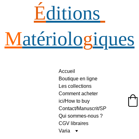
É
ditions
M
atériolo
g
iques
Accueil
Boutique en ligne
Les collections
Comment acheter 
ici/How to buy
Éditions Matériologiques
Contact/Manuscrit/SP
Qui sommes-nous ?
CGV libraires
Varia