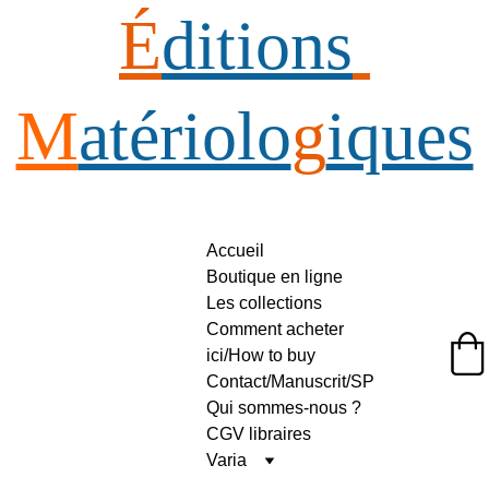
É
ditions
M
atériolo
g
iques
Accueil
Boutique en ligne
Les collections
Comment acheter 
ici/How to buy
Éditions Matériologiques
Contact/Manuscrit/SP
Qui sommes-nous ?
CGV libraires
Varia