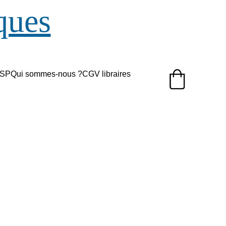
ques
/SP
Qui sommes-nous ?
CGV libraires