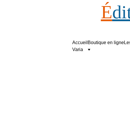
É
di
Accueil
Boutique en ligne
Le
Éditions Matériologiques
Varia