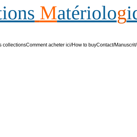
tions
M
atériolo
g
i
s collections
Comment acheter ici/How to buy
Contact/Manuscrit