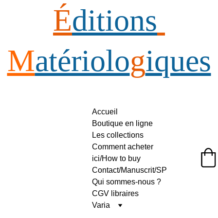
É
ditions
M
atériolo
g
iques
Accueil
Boutique en ligne
Les collections
Comment acheter 
ici/How to buy
Éditions Matériologiques
Contact/Manuscrit/SP
Qui sommes-nous ?
CGV libraires
Varia