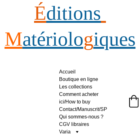
É
ditions
M
atériolo
g
iques
Accueil
Boutique en ligne
Les collections
Comment acheter 
ici/How to buy
Éditions Matériologiques
Contact/Manuscrit/SP
Qui sommes-nous ?
CGV libraires
Varia