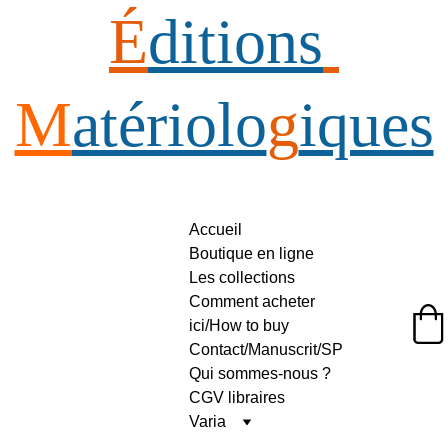
É
ditions
M
atériolo
g
iques
Accueil
Boutique en ligne
Les collections
Comment acheter 
ici/How to buy
Éditions Matériologiques
Contact/Manuscrit/SP
Qui sommes-nous ?
CGV libraires
Varia