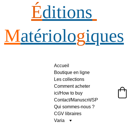
É
ditions
M
atériolo
g
iques
Accueil
Boutique en ligne
Les collections
Comment acheter 
ici/How to buy
Éditions Matériologiques
Contact/Manuscrit/SP
Qui sommes-nous ?
CGV libraires
Varia