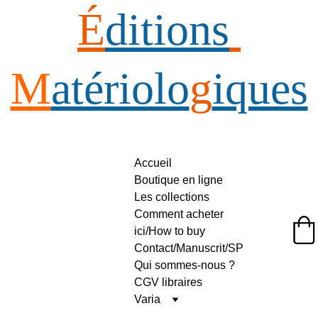
É
ditions
M
atériolo
g
iques
Accueil
Boutique en ligne
Les collections
Comment acheter 
ici/How to buy
Éditions Matériologiques
Contact/Manuscrit/SP
Qui sommes-nous ?
CGV libraires
Varia